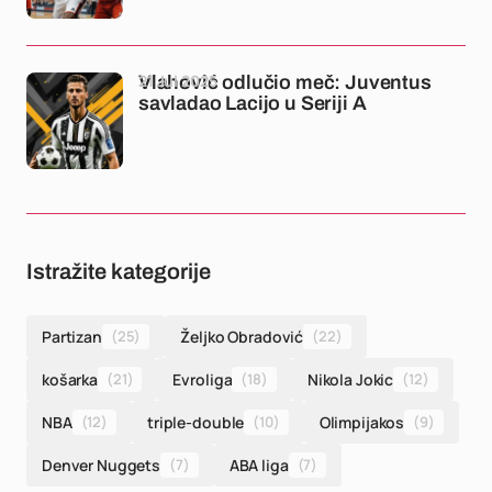
21 Jul 2025
Vlahović odlučio meč: Juventus
savladao Lacijo u Seriji A
Istražite kategorije
Partizan
(25)
Željko Obradović
(22)
košarka
(21)
Evroliga
(18)
Nikola Jokic
(12)
NBA
(12)
triple-double
(10)
Olimpijakos
(9)
Denver Nuggets
(7)
ABA liga
(7)