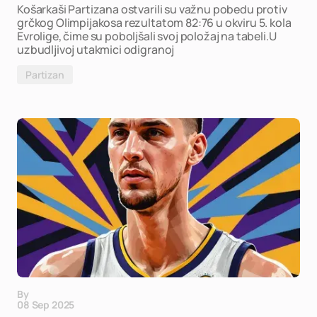
Košarkaši Partizana ostvarili su važnu pobedu protiv
grčkog Olimpijakosa rezultatom 82:76 u okviru 5. kola
Evrolige, čime su poboljšali svoj položaj na tabeli.U
uzbudljivoj utakmici odigranoj
Partizan
By
08 Sep 2025