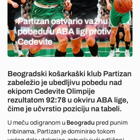
Partizan ostvario važnu
pobedu u ABA ligi protiv
Cedevite
Beogradski košarkaški klub Partizan
zabeležio je ubedljivu pobedu nad
ekipom Cedevite Olimpije
rezultatom
92:78
u okviru ABA lige,
čime je učvrstio poziciju na tabeli.
U meču odigranom u
Beogradu
pred punim
tribinama, Partizan je dominirao tokom