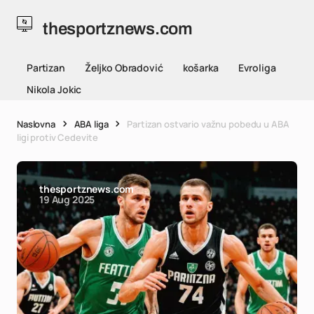
thesportznews.com
Partizan
Željko Obradović
košarka
Evroliga
Nikola Jokic
Naslovna
ABA liga
Partizan ostvario važnu pobedu u ABA
ligi protiv Cedevite
thesportznews.com
19 Aug 2025