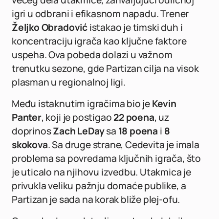
većeg dela utakmice, zahvaljujući odličnoj
igri u odbrani i efikasnom napadu. Trener
Željko Obradović
istakao je timski duh i
koncentraciju igrača kao ključne faktore
uspeha. Ova pobeda dolazi u važnom
trenutku sezone, gde Partizan cilja na visok
plasman u regionalnoj ligi.
Među istaknutim igračima bio je
Kevin
Panter
, koji je postigao
22 poena
, uz
doprinos
Zach LeDay
sa
18 poena
i
8
skokova
. Sa druge strane, Cedevita je imala
problema sa povredama ključnih igrača, što
je uticalo na njihovu izvedbu. Utakmica je
privukla veliku pažnju domaće publike, a
Partizan je sada na korak bliže plej-ofu.