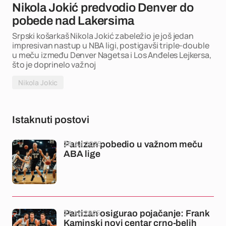
Nikola Jokić predvodio Denver do
pobede nad Lakersima
Srpski košarkaš Nikola Jokić zabeležio je još jedan
impresivan nastup u NBA ligi, postigavši triple-double
u meču između Denver Nagetsa i Los Anđeles Lejkersa,
što je doprinelo važnoj
Nikola Jokic
Istaknuti postovi
28 Jul 2025
Partizan pobedio u važnom meču
ABA lige
27 Jul 2025
Partizan osigurao pojačanje: Frank
Kaminski novi centar crno-belih