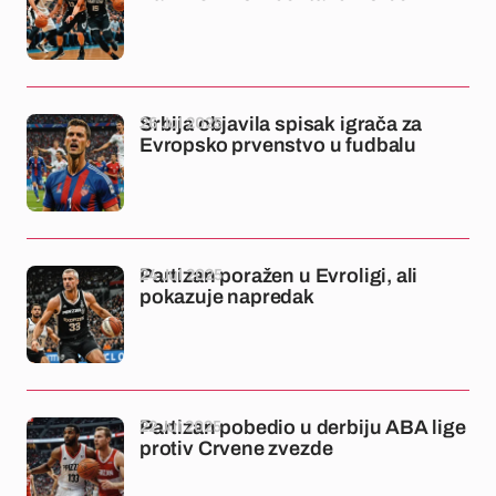
26 Jul 2025
Srbija objavila spisak igrača za
Evropsko prvenstvo u fudbalu
24 Jul 2025
Partizan poražen u Evroligi, ali
pokazuje napredak
22 Jul 2025
Partizan pobedio u derbiju ABA lige
protiv Crvene zvezde