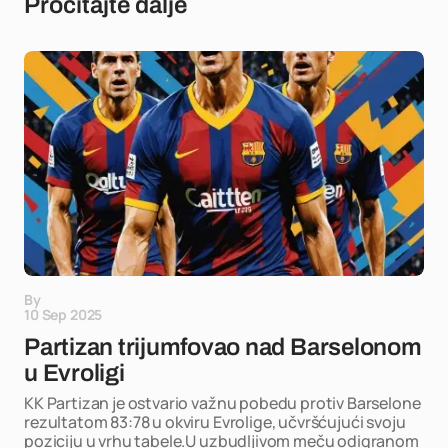
Pročitajte dalje
By
10 Sep 2025
Partizan trijumfovao nad Barselonom
u Evroligi
KK Partizan je ostvario važnu pobedu protiv Barselone
rezultatom 83:78 u okviru Evrolige, učvršćujući svoju
poziciju u vrhu tabele.U uzbudljivom meču odigranom