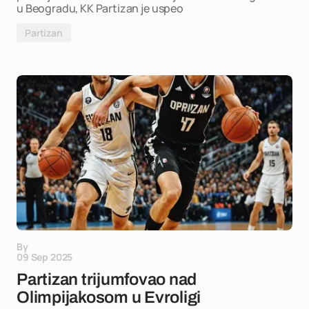
u Beogradu, KK Partizan je uspeo
Partizan
By
09 Sep 2025
Partizan trijumfovao nad
Olimpijakosom u Evroligi