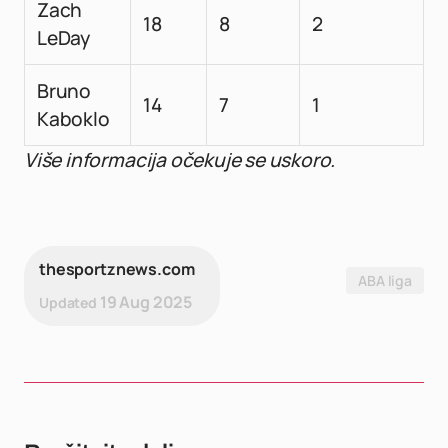
Zach
18
8
2
LeDay
Bruno
14
7
1
Kaboklo
Više informacija očekuje se uskoro.
thesportznews.com
ABA liga
19 Aug 2025
Updated