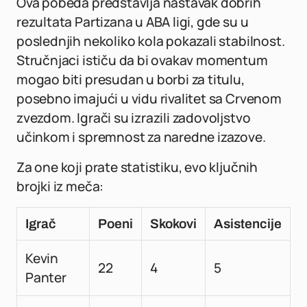
Ova pobeda predstavlja nastavak dobrih
rezultata Partizana u ABA ligi, gde su u
poslednjih nekoliko kola pokazali stabilnost.
Stručnjaci ističu da bi ovakav momentum
mogao biti presudan u borbi za titulu,
posebno imajući u vidu rivalitet sa Crvenom
zvezdom. Igrači su izrazili zadovoljstvo
učinkom i spremnost za naredne izazove.
Za one koji prate statistiku, evo ključnih
brojki iz meča:
Igrač
Poeni
Skokovi
Asistencije
Kevin
22
4
5
Panter