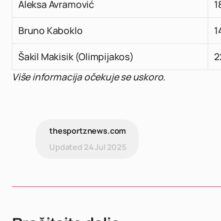
Aleksa Avramović
1
Bruno Kaboklo
1
Šakil Makisik (Olimpijakos)
2
Više informacija očekuje se uskoro.
thesportznews.com
Updated
24 Jul 2025