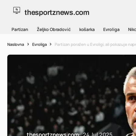
thesportznews.com
Partizan
Željko Obradović
košarka
Evroliga
Niko
Naslovna
Evroliga
Partizan poražen u Evroligi, ali pokazuje na
thesportznews.com
24 Jul 2025