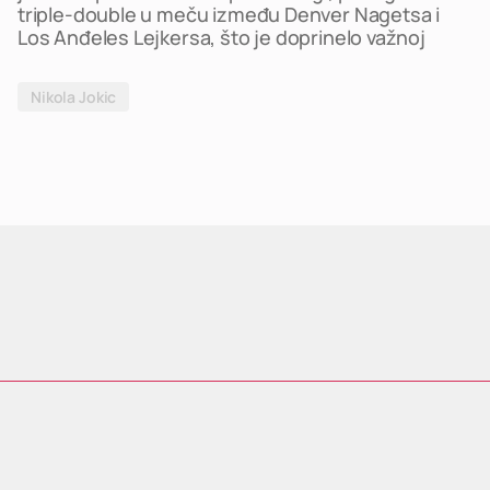
triple-double u meču između Denver Nagetsa i
Los Anđeles Lejkersa, što je doprinelo važnoj
Nikola Jokic