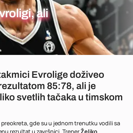
oligi, ali
utakmici Evrolige doživeo
ezultatom 85:78, ali je
liko svetlih tačaka u timskom
 preokreta, gde su u jednom trenutku vodili sa
renu rezultat u završnici. Trener
Željko