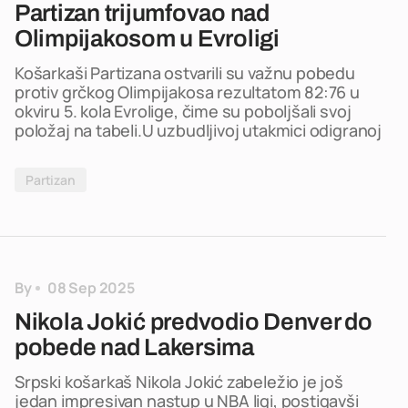
Partizan trijumfovao nad
Olimpijakosom u Evroligi
Košarkaši Partizana ostvarili su važnu pobedu
protiv grčkog Olimpijakosa rezultatom 82:76 u
okviru 5. kola Evrolige, čime su poboljšali svoj
položaj na tabeli.U uzbudljivoj utakmici odigranoj
Partizan
By
08 Sep 2025
Nikola Jokić predvodio Denver do
pobede nad Lakersima
Srpski košarkaš Nikola Jokić zabeležio je još
jedan impresivan nastup u NBA ligi, postigavši