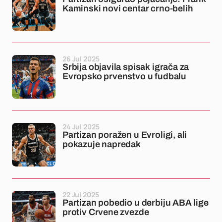
Kaminski novi centar crno-belih
26 Jul 2025
Srbija objavila spisak igrača za
Evropsko prvenstvo u fudbalu
24 Jul 2025
Partizan poražen u Evroligi, ali
pokazuje napredak
22 Jul 2025
Partizan pobedio u derbiju ABA lige
protiv Crvene zvezde