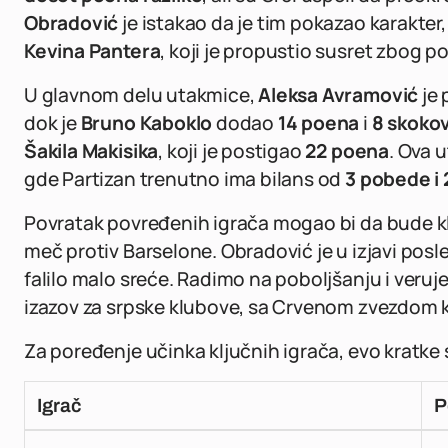
Obradović
je istakao da je tim pokazao karakte
Kevina Pantera
, koji je propustio susret zbog p
U glavnom delu utakmice,
Aleksa Avramović
je 
dok je
Bruno Kaboklo
dodao
14 poena
i
8 skoko
Šakila Makisika
, koji je postigao
22 poena
. Ova 
gde Partizan trenutno ima bilans od
3 pobede i 
Povratak povređenih igrača mogao bi da bude kl
meč protiv Barselone. Obradović je u izjavi posle
falilo malo sreće. Radimo na poboljšanju i veruj
izazov za srpske klubove, sa Crvenom zvezdom ko
Za poređenje učinka ključnih igrača, evo kratke s
Igrač
P