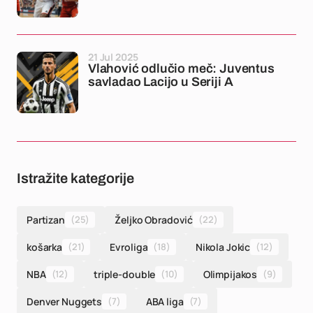
21 Jul 2025
Vlahović odlučio meč: Juventus
savladao Lacijo u Seriji A
Istražite kategorije
Partizan
(25)
Željko Obradović
(22)
košarka
(21)
Evroliga
(18)
Nikola Jokic
(12)
NBA
(12)
triple-double
(10)
Olimpijakos
(9)
Denver Nuggets
(7)
ABA liga
(7)