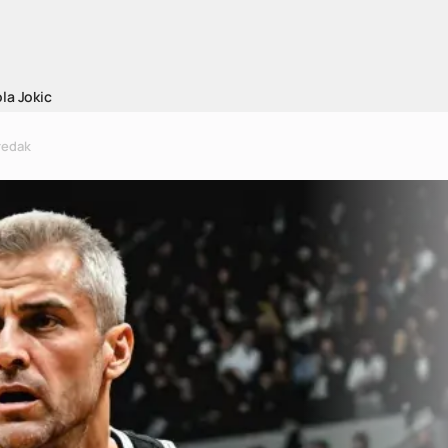
la Jokic
predak