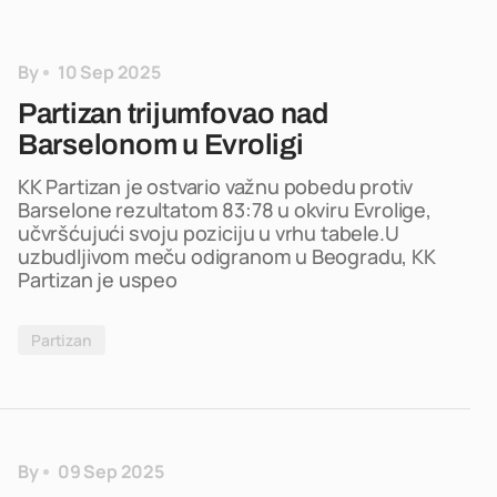
By
10 Sep 2025
Partizan trijumfovao nad
Barselonom u Evroligi
KK Partizan je ostvario važnu pobedu protiv
Barselone rezultatom 83:78 u okviru Evrolige,
učvršćujući svoju poziciju u vrhu tabele.U
uzbudljivom meču odigranom u Beogradu, KK
Partizan je uspeo
Partizan
By
09 Sep 2025