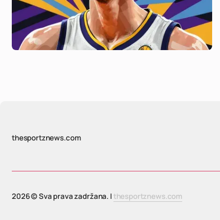
thesportznews.com
2026 © Sva prava zadržana. |
thesportznews.com