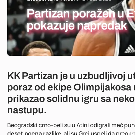
Partizan poražen u Evr
pokazuje napredak
KK Partizan je u uzbudljivoj 
poraz od ekipe Olimpijakosa r
prikazao solidnu igru sa neko
nastupu.
Beogradski crno-beli su u Atini odigrali meč pun
deset poena razlike
, ali su Grci uspeli da preok