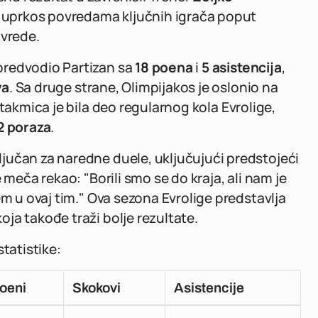
r, uprkos povredama ključnih igrača poput
ovrede.
predvodio Partizan sa
18 poena
i
5 asistencija
,
va
. Sa druge strane, Olimpijakos je oslonio na
utakmica je bila deo regularnog kola Evrolige,
2 poraza
.
jučan za naredne duele, uključujući predstojeći
 meča rekao: "Borili smo se do kraja, ali nam je
em u ovaj tim." Ova sezona Evrolige predstavlja
ja takođe traži bolje rezultate.
tatistike:
oeni
Skokovi
Asistencije