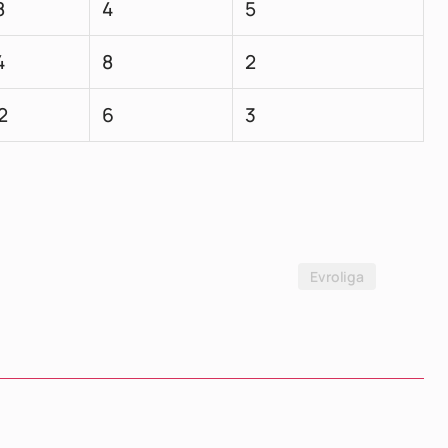
8
4
5
4
8
2
2
6
3
Evroliga