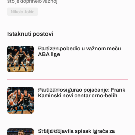
što je doprinelo važnoj
Nikola Jokic
Istaknuti postovi
28 Jul 2025
Partizan pobedio u važnom meču
ABA lige
27 Jul 2025
Partizan osigurao pojačanje: Frank
Kaminski novi centar crno-belih
26 Jul 2025
Srbija objavila spisak igrača za