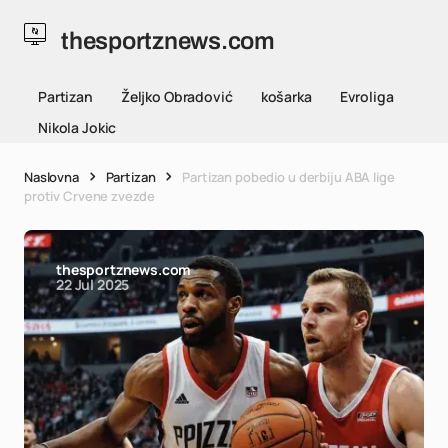
thesportznews.com
Partizan
Željko Obradović
košarka
Evroliga
Nikola Jokic
Naslovna
Partizan
Partizan pobedio u derbiju ABA lige
protiv Crvene zvezde
thesportznews.com
22 Jul 2025