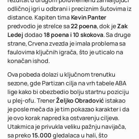
rezultat u drugom poluvremenu zahvaljujući
odličnoj igri u odbrani i preciznim šutovima iz
distance. Kapiten tima
Kevin Panter
predvodio je strelce sa
22 poena
, dok je
Zak
Ledej
dodao
18 poena i 10 skokova
. Sa druge
strane, Crvena zvezda je imala problema sa
faulovima ključnih igrača, što je uticalo na
konačan ishod.
Ova pobeda dolazi u ključnom trenutku
sezone, gde Partizan cilja na vrh tabele ABA
lige kako bi obezbedio bolju startnu poziciju
u plej-ofu. Trener
Željko Obradović
istakao
je posle meča da je tim pokazao karakter i da
je ovo korak napred ka ostvarenju ciljeva.
Utakmica je privukla veliku pažnju navijača,
sa preko
15.000
gledalaca u hali, što