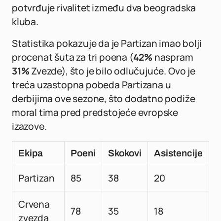
potvrđuje rivalitet između dva beogradska
kluba.
Statistika pokazuje da je Partizan imao bolji
procenat šuta za tri poena (
42%
naspram
31%
Zvezde), što je bilo odlučujuće. Ovo je
treća uzastopna pobeda Partizana u
derbijima ove sezone, što dodatno podiže
moral tima pred predstojeće evropske
izazove.
Ekipa
Poeni
Skokovi
Asistencije
Partizan
85
38
20
Crvena
78
35
18
zvezda