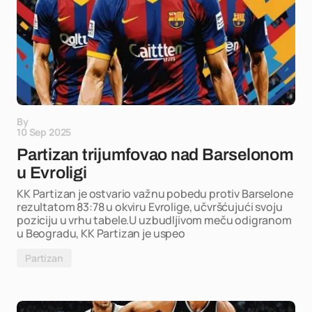
By
10 Sep 2025
Partizan trijumfovao nad Barselonom
u Evroligi
KK Partizan je ostvario važnu pobedu protiv Barselone
rezultatom 83:78 u okviru Evrolige, učvršćujući svoju
poziciju u vrhu tabele.U uzbudljivom meču odigranom
u Beogradu, KK Partizan je uspeo
Partizan