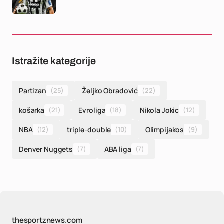
Istražite kategorije
Partizan
(25)
Željko Obradović
(22)
košarka
(21)
Evroliga
(18)
Nikola Jokic
(12)
NBA
(12)
triple-double
(10)
Olimpijakos
(9)
Denver Nuggets
(7)
ABA liga
(7)
thesportznews.com