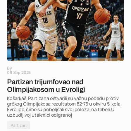
By
09 Sep 2025
Partizan trijumfovao nad
Olimpijakosom u Evroligi
Košarkaši Partizana ostvarili su važnu pobedu protiv
grčkog Olimpijakosa rezultatom 82:76 u okviru 5. kola
Evrolige, čime su poboljšali svoj položaj na tabeli.U
uzbudljivoj utakmici odigranoj
Partizan