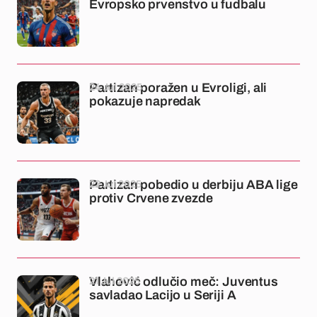
Evropsko prvenstvo u fudbalu
24 Jul 2025
Partizan poražen u Evroligi, ali
pokazuje napredak
22 Jul 2025
Partizan pobedio u derbiju ABA lige
protiv Crvene zvezde
21 Jul 2025
Vlahović odlučio meč: Juventus
savladao Lacijo u Seriji A