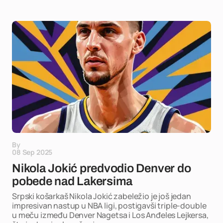
By
08 Sep 2025
Nikola Jokić predvodio Denver do
pobede nad Lakersima
Srpski košarkaš Nikola Jokić zabeležio je još jedan
impresivan nastup u NBA ligi, postigavši triple-double
u meču između Denver Nagetsa i Los Anđeles Lejkersa,