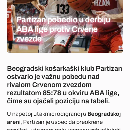
Partizan pobedio u derbiju
ABA lige protiv Crvene
zvezde
Beogradski košarkaški klub Partizan
ostvario je važnu pobedu nad
rivalom Crvenom zvezdom
rezultatom
85:78
u okviru ABA lige,
čime su ojačali poziciju na tabeli.
U napetoj utakmici odigranoj u
Beogradskoj
areni
, Partizan je uspeo da preokrene