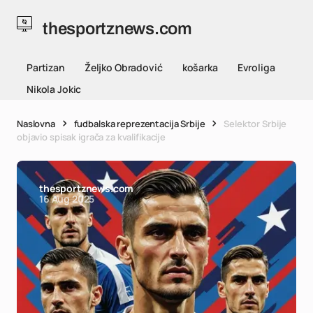
thesportznews.com
Partizan
Željko Obradović
košarka
Evroliga
Nikola Jokic
Naslovna
fudbalska reprezentacija Srbije
Selektor Srbije
objavio spisak igrača za kvalifikacije
thesportznews.com
16 Aug 2025