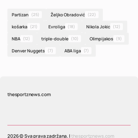
Partizan
(25)
Željko Obradović
(22)
košarka
(21)
Evroliga
(18)
Nikola Jokic
(12)
NBA
(12)
triple-double
(10)
Olimpijakos
(9)
Denver Nuggets
(7)
ABA liga
(7)
thesportznews.com
2026 © Sva prava zadržana. |
thesportznews.com