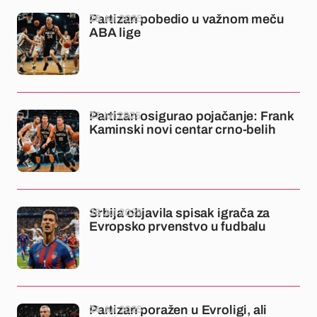
28 Jul 2025
Partizan pobedio u važnom meču
ABA lige
27 Jul 2025
Partizan osigurao pojačanje: Frank
Kaminski novi centar crno-belih
26 Jul 2025
Srbija objavila spisak igrača za
Evropsko prvenstvo u fudbalu
24 Jul 2025
Partizan poražen u Evroligi, ali