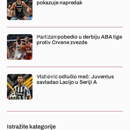
pokazuje napredak
22 Jul 2025
Partizan pobedio u derbiju ABA lige
protiv Crvene zvezde
21 Jul 2025
Vlahović odlučio meč: Juventus
savladao Lacijo u Seriji A
Istražite kategorije