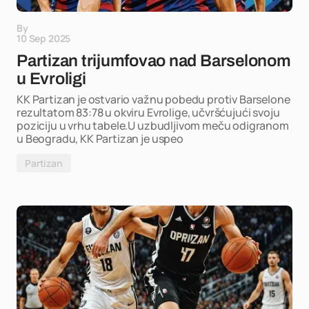
By
10 Sep 2025
Partizan trijumfovao nad Barselonom
u Evroligi
KK Partizan je ostvario važnu pobedu protiv Barselone
rezultatom 83:78 u okviru Evrolige, učvršćujući svoju
poziciju u vrhu tabele.U uzbudljivom meču odigranom
u Beogradu, KK Partizan je uspeo
Partizan