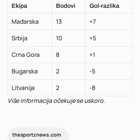
Ekipa
Bodovi
Gol-razlika
Mađarska
13
+7
Srbija
10
+5
Crna Gora
8
+1
Bugarska
2
-5
Litvanija
2
-8
Više informacija očekuje se uskoro.
thesportznews.com