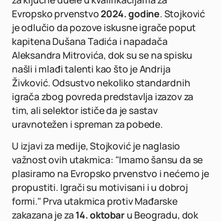
za ključne duele u kvalifikacijama za
Evropsko prvenstvo
2024. godine
. Stojković
je odlučio da pozove iskusne igrače poput
kapitena Dušana Tadića i napadača
Aleksandra Mitrovića, dok su se na spisku
našli i mlađi talenti kao što je Andrija
Živković. Odsustvo nekoliko standardnih
igrača zbog povreda predstavlja izazov za
tim, ali selektor ističe da je sastav
uravnotežen i spreman za pobede.
U izjavi za medije, Stojković je naglasio
važnost ovih utakmica: "Imamo šansu da se
plasiramo na Evropsko prvenstvo i nećemo je
propustiti. Igrači su motivisani i u dobroj
formi." Prva utakmica protiv Mađarske
zakazana je za
14. oktobar
u Beogradu, dok