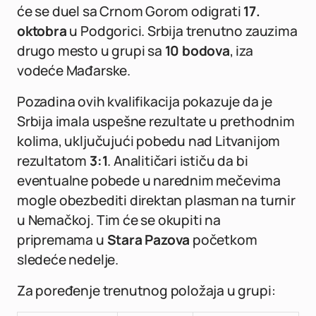
će se duel sa Crnom Gorom odigrati
17.
oktobra
u Podgorici. Srbija trenutno zauzima
drugo mesto u grupi sa
10 bodova
, iza
vodeće Mađarske.
Pozadina ovih kvalifikacija pokazuje da je
Srbija imala uspešne rezultate u prethodnim
kolima, uključujući pobedu nad Litvanijom
rezultatom
3:1
. Analitičari ističu da bi
eventualne pobede u narednim mečevima
mogle obezbediti direktan plasman na turnir
u Nemačkoj. Tim će se okupiti na
pripremama u
Stara Pazova
početkom
sledeće nedelje.
Za poređenje trenutnog položaja u grupi: