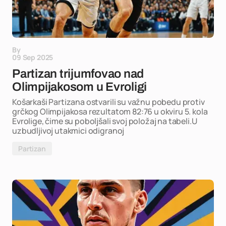
By
09 Sep 2025
Partizan trijumfovao nad
Olimpijakosom u Evroligi
Košarkaši Partizana ostvarili su važnu pobedu protiv
grčkog Olimpijakosa rezultatom 82:76 u okviru 5. kola
Evrolige, čime su poboljšali svoj položaj na tabeli.U
uzbudljivoj utakmici odigranoj
Partizan