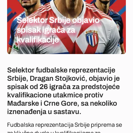
Selektor Srbije objavio
spisak igrača za
kvalifikacije
Selektor fudbalske reprezentacije
Srbije, Dragan Stojković, objavio je
spisak od
26 igrača
za predstojeće
kvalifikacione utakmice protiv
Mađarske i Crne Gore, sa nekoliko
iznenađenja u sastavu.
Fudbalska reprezentacija Srbije priprema se