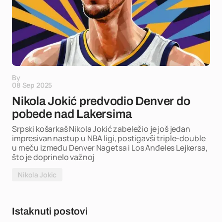
By
08 Sep 2025
Nikola Jokić predvodio Denver do
pobede nad Lakersima
Srpski košarkaš Nikola Jokić zabeležio je još jedan
impresivan nastup u NBA ligi, postigavši triple-double
u meču između Denver Nagetsa i Los Anđeles Lejkersa,
što je doprinelo važnoj
Nikola Jokic
Istaknuti postovi