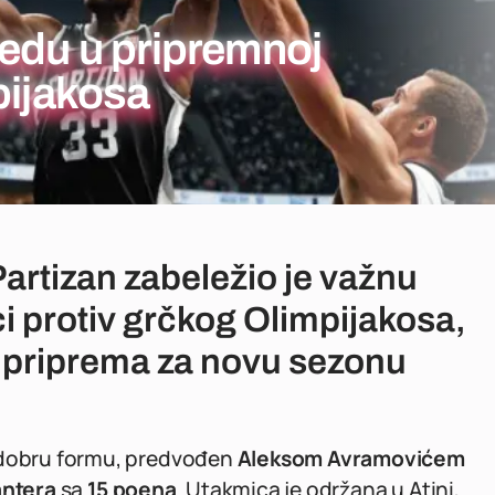
bedu u pripremnoj
pijakosa
artizan zabeležio je važnu
 protiv grčkog Olimpijakosa,
u priprema za novu sezonu
o dobru formu, predvođen
Aleksom Avramovićem
antera
sa
15 poena
. Utakmica je održana u Atini,