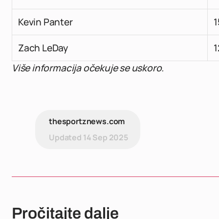
Kevin Panter
1
Zach LeDay
1
Više informacija očekuje se uskoro.
thesportznews.com
Updated
14 Sep 2025
Pročitajte dalje