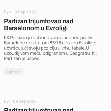
By
10 Sep 2025
Partizan trijumfovao nad
Barselonom u Evroligi
KK Partizan je ostvario važnu pobedu protiv
Barselone rezultatom 83:78 u okviru Evrolige,
učvršćujući svoju poziciju u vrhu tabele.U
uzbudljivom meču odigranom u Beogradu, KK
Partizan je uspeo
Partizan
By
09 Sep 2025
Partizan trijumfovao nad