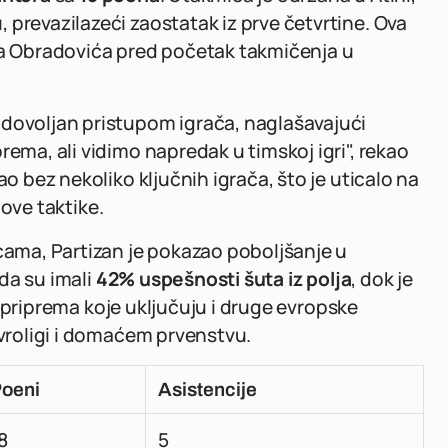
 prevazilazeći zaostatak iz prve četvrtine. Ova
jka Obradovića pred početak takmičenja u
adovoljan pristupom igrača, naglašavajući
rema, ali vidimo napredak u timskoj igri", rekao
ao bez nekoliko ključnih igrača, što je uticalo na
nove taktike.
ma, Partizan je pokazao poboljšanje u
 da su imali
42% uspešnosti šuta iz polja
, dok je
e priprema koje uključuju i druge evropske
Evroligi i domaćem prvenstvu.
oeni
Asistencije
8
5