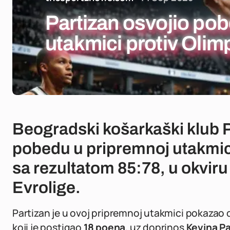
Partizan osvojio po
utakmici protiv Olim
Beogradski košarkaški klub P
pobedu u pripremnoj utakmici
sa rezultatom 85:78, u okvir
Evrolige.
Partizan je u ovoj pripremnoj utakmici pokaza
koji je postigao
18 poena
, uz doprinos
Kevina P