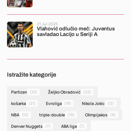
21 Jul 2025
Vlahović odlučio meč: Juventus
savladao Lacijo u Seriji A
Istražite kategorije
Partizan
(25)
Željko Obradović
(22)
košarka
(21)
Evroliga
(18)
Nikola Jokic
(12)
NBA
(12)
triple-double
(10)
Olimpijakos
(9)
Denver Nuggets
(7)
ABA liga
(7)