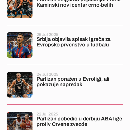
Kaminski novi centar crno-belih
26 Jul 2025
Srbija objavila spisak igrača za
Evropsko prvenstvo u fudbalu
24 Jul 2025
Partizan poražen u Evroligi, ali
pokazuje napredak
22 Jul 2025
Partizan pobedio u derbiju ABA lige
protiv Crvene zvezde