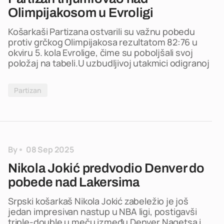
Olimpijakosom u Evroligi
Košarkaši Partizana ostvarili su važnu pobedu
protiv grčkog Olimpijakosa rezultatom 82:76 u
okviru 5. kola Evrolige, čime su poboljšali svoj
položaj na tabeli.U uzbudljivoj utakmici odigranoj
Partizan
By
08 Sep 2025
Nikola Jokić predvodio Denver do
pobede nad Lakersima
Srpski košarkaš Nikola Jokić zabeležio je još
jedan impresivan nastup u NBA ligi, postigavši
triple-double u meču između Denver Nagetsa i