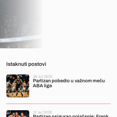
Istaknuti postovi
28 Jul 2025
Partizan pobedio u važnom meču
ABA lige
27 Jul 2025
Partizan osigurao pojačanje: Frank