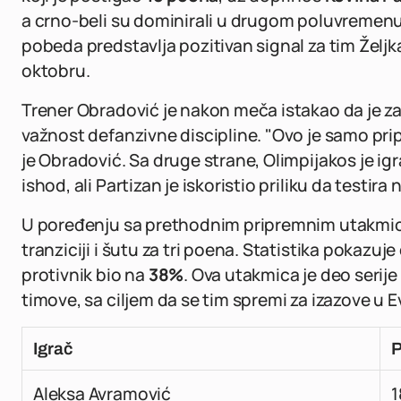
a crno-beli su dominirali u drugom poluvremenu,
pobeda predstavlja pozitivan signal za tim Žel
oktobru.
Trener Obradović je nakon meča istakao da je z
važnost defanzivne discipline. "Ovo je samo prip
je Obradović. Sa druge strane, Olimpijakos je igr
ishod, ali Partizan je iskoristio priliku da testira 
U poređenju sa prethodnim pripremnim utakmica
tranziciji i šutu za tri poena. Statistika pokazuje
protivnik bio na
38%
. Ova utakmica je deo serij
timove, sa ciljem da se tim spremi za izazove u 
Igrač
P
Aleksa Avramović
1