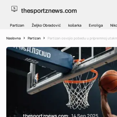
thesportznews.com
Partizan
Željko Obradović
košarka
Evroliga
Niko
Naslovna
Partizan
Partizan osvojio pobedu u pripremnoj utakmi
thesportznews.com
14 Sep 2025