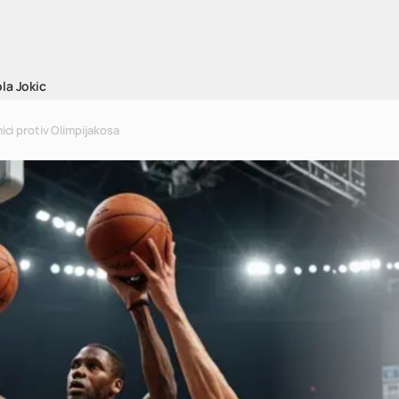
la Jokic
ci protiv Olimpijakosa