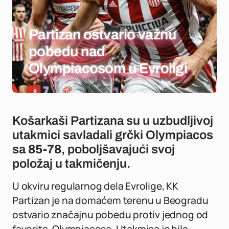
Partizan ostvario važnu
pobedu nad
Olympiacosom u Evroligi
Košarkaši Partizana su u uzbudljivoj
utakmici savladali grčki Olympiacos
sa
85-78
, poboljšavajući svoj
položaj u takmičenju.
U okviru regularnog dela Evrolige, KK
Partizan je na domaćem terenu u Beogradu
ostvario značajnu pobedu protiv jednog od