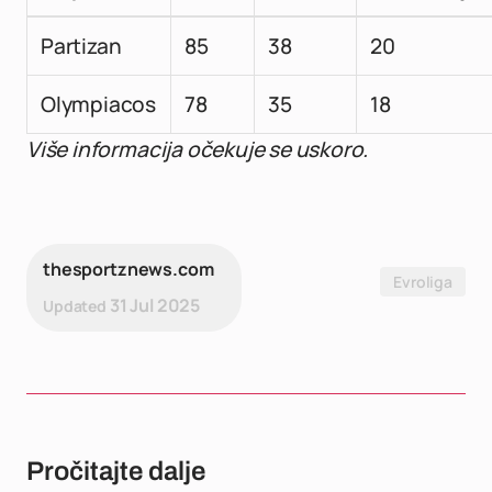
Partizan
85
38
20
Olympiacos
78
35
18
Više informacija očekuje se uskoro.
thesportznews.com
Evroliga
31 Jul 2025
Updated
Pročitajte dalje