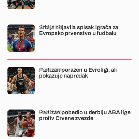
26 Jul 2025
Srbija objavila spisak igrača za
Evropsko prvenstvo u fudbalu
24 Jul 2025
Partizan poražen u Evroligi, ali
pokazuje napredak
22 Jul 2025
Partizan pobedio u derbiju ABA lige
protiv Crvene zvezde