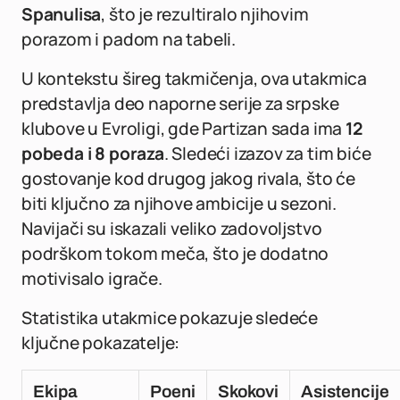
Spanulisa
, što je rezultiralo njihovim
porazom i padom na tabeli.
U kontekstu šireg takmičenja, ova utakmica
predstavlja deo naporne serije za srpske
klubove u Evroligi, gde Partizan sada ima
12
pobeda i 8 poraza
. Sledeći izazov za tim biće
gostovanje kod drugog jakog rivala, što će
biti ključno za njihove ambicije u sezoni.
Navijači su iskazali veliko zadovoljstvo
podrškom tokom meča, što je dodatno
motivisalo igrače.
Statistika utakmice pokazuje sledeće
ključne pokazatelje:
Ekipa
Poeni
Skokovi
Asistencije