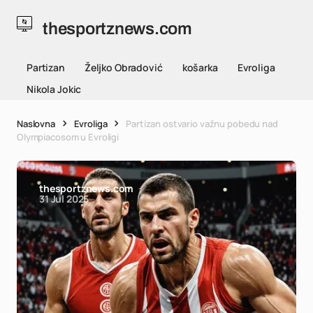
thesportznews.com
Partizan
Željko Obradović
košarka
Evroliga
Nikola Jokic
Naslovna
Evroliga
Partizan ostvario važnu pobedu nad
Olympiacosom u Evroligi
thesportznews.com
31 Jul 2025