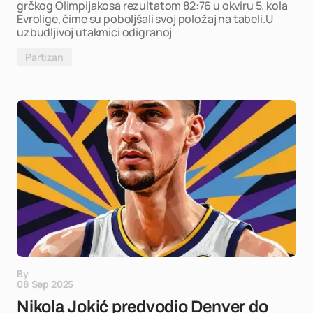
grčkog Olimpijakosa rezultatom 82:76 u okviru 5. kola
Evrolige, čime su poboljšali svoj položaj na tabeli.U
uzbudljivoj utakmici odigranoj
Partizan
By
08 Sep 2025
Nikola Jokić predvodio Denver do