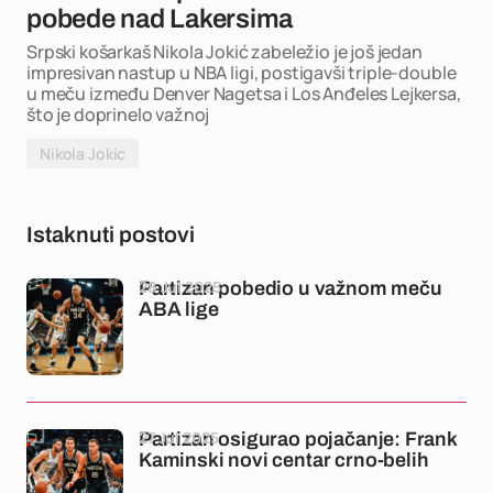
pobede nad Lakersima
Srpski košarkaš Nikola Jokić zabeležio je još jedan
impresivan nastup u NBA ligi, postigavši triple-double
u meču između Denver Nagetsa i Los Anđeles Lejkersa,
što je doprinelo važnoj
Nikola Jokic
Istaknuti postovi
28 Jul 2025
Partizan pobedio u važnom meču
ABA lige
27 Jul 2025
Partizan osigurao pojačanje: Frank
Kaminski novi centar crno-belih