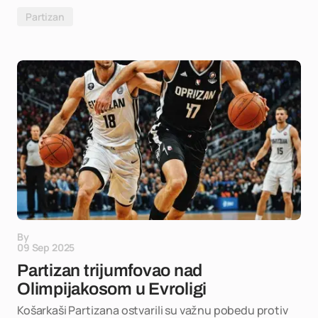
Partizan
By
09 Sep 2025
Partizan trijumfovao nad
Olimpijakosom u Evroligi
Košarkaši Partizana ostvarili su važnu pobedu protiv