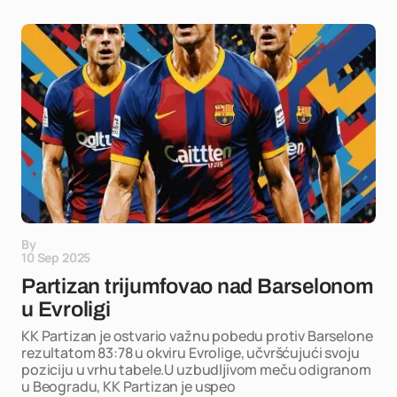
By
10 Sep 2025
Partizan trijumfovao nad Barselonom
u Evroligi
KK Partizan je ostvario važnu pobedu protiv Barselone
rezultatom 83:78 u okviru Evrolige, učvršćujući svoju
poziciju u vrhu tabele.U uzbudljivom meču odigranom
u Beogradu, KK Partizan je uspeo