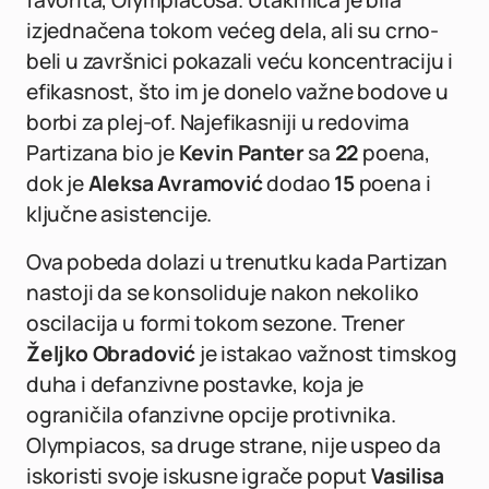
favorita, Olympiacosa. Utakmica je bila
izjednačena tokom većeg dela, ali su crno-
beli u završnici pokazali veću koncentraciju i
efikasnost, što im je donelo važne bodove u
borbi za plej-of. Najefikasniji u redovima
Partizana bio je
Kevin Panter
sa
22
poena,
dok je
Aleksa Avramović
dodao
15
poena i
ključne asistencije.
Ova pobeda dolazi u trenutku kada Partizan
nastoji da se konsoliduje nakon nekoliko
oscilacija u formi tokom sezone. Trener
Željko Obradović
je istakao važnost timskog
duha i defanzivne postavke, koja je
ograničila ofanzivne opcije protivnika.
Olympiacos, sa druge strane, nije uspeo da
iskoristi svoje iskusne igrače poput
Vasilisa