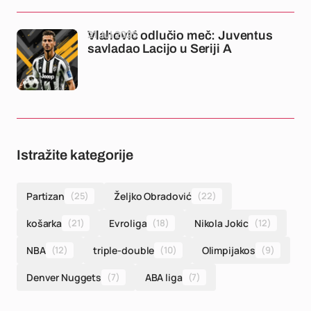
21 Jul 2025
Vlahović odlučio meč: Juventus
savladao Lacijo u Seriji A
Istražite kategorije
Partizan
(25)
Željko Obradović
(22)
košarka
(21)
Evroliga
(18)
Nikola Jokic
(12)
NBA
(12)
triple-double
(10)
Olimpijakos
(9)
Denver Nuggets
(7)
ABA liga
(7)