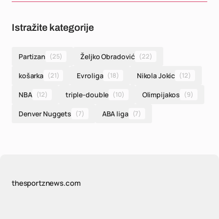
Istražite kategorije
Partizan
(25)
Željko Obradović
(22)
košarka
(21)
Evroliga
(18)
Nikola Jokic
(12)
NBA
(12)
triple-double
(10)
Olimpijakos
(9)
Denver Nuggets
(7)
ABA liga
(7)
thesportznews.com