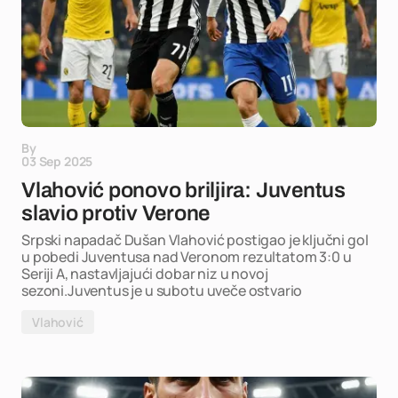
By
03 Sep 2025
Vlahović ponovo briljira: Juventus
slavio protiv Verone
Srpski napadač Dušan Vlahović postigao je ključni gol
u pobedi Juventusa nad Veronom rezultatom 3:0 u
Seriji A, nastavljajući dobar niz u novoj
sezoni.Juventus je u subotu uveče ostvario
Vlahović