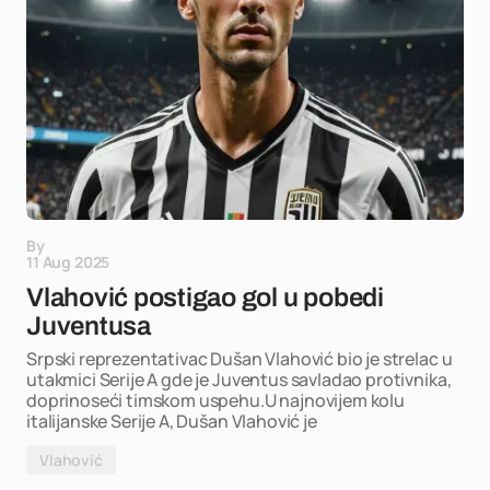
By
11 Aug 2025
Vlahović postigao gol u pobedi
Juventusa
Srpski reprezentativac Dušan Vlahović bio je strelac u
utakmici Serije A gde je Juventus savladao protivnika,
doprinoseći timskom uspehu.U najnovijem kolu
italijanske Serije A, Dušan Vlahović je
Vlahović