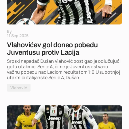
By
11 Sep 2025
Vlahovićev gol doneo pobedu
Juventusu protiv Lacija
Srpski napadač Dušan Vlahović postigao je odlučujući
gol u utakmici Serije A, čime je Juventus ostvario
važnu pobedu nad Laciom rezultatom 1:0.U subotnjoj
utakmici italijanske Serije A, Dušan
Vlahović