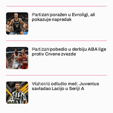
24 Jul 2025
Partizan poražen u Evroligi, ali
pokazuje napredak
22 Jul 2025
Partizan pobedio u derbiju ABA lige
protiv Crvene zvezde
21 Jul 2025
Vlahović odlučio meč: Juventus
savladao Lacijo u Seriji A