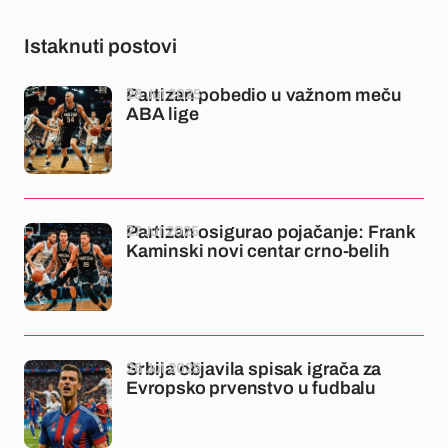
Istaknuti postovi
28 Jul 2025
Partizan pobedio u važnom meču
ABA lige
27 Jul 2025
Partizan osigurao pojačanje: Frank
Kaminski novi centar crno-belih
26 Jul 2025
Srbija objavila spisak igrača za
Evropsko prvenstvo u fudbalu