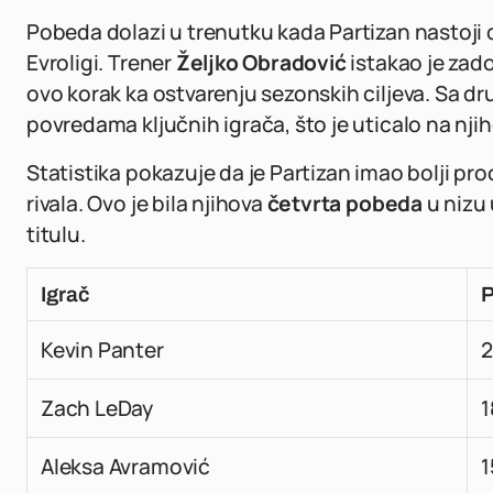
Pobeda dolazi u trenutku kada Partizan nastoji 
Evroligi. Trener
Željko Obradović
istakao je zad
ovo korak ka ostvarenju sezonskih ciljeva. Sa dr
povredama ključnih igrača, što je uticalo na nji
Statistika pokazuje da je Partizan imao bolji pro
rivala. Ovo je bila njihova
četvrta pobeda
u nizu 
titulu.
Igrač
P
Kevin Panter
2
Zach LeDay
1
Aleksa Avramović
1