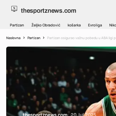
thesportznews.com
Partizan
Željko Obradović
košarka
Evroliga
Niko
Naslovna
Partizan
Partizan osigurao važnu pobedu u ABA ligi 
thesportznews.com
20 Jul 2025