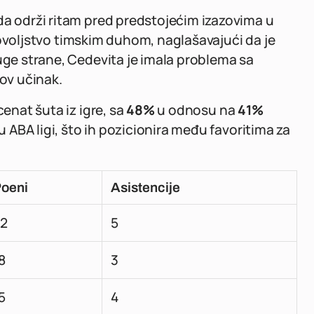
da održi ritam pred predstojećim izazovima u
ovoljstvo timskim duhom, naglašavajući da je
uge strane, Cedevita je imala problema sa
hov učinak.
cenat šuta iz igre, sa
48%
u odnosu na
41%
u ABA ligi, što ih pozicionira među favoritima za
oeni
Asistencije
2
5
8
3
5
4