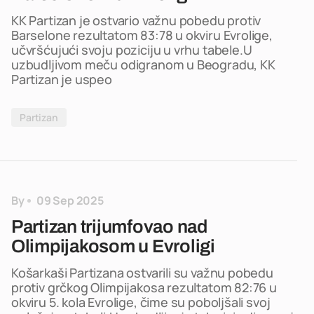
KK Partizan je ostvario važnu pobedu protiv
Barselone rezultatom 83:78 u okviru Evrolige,
učvršćujući svoju poziciju u vrhu tabele.U
uzbudljivom meču odigranom u Beogradu, KK
Partizan je uspeo
Partizan
By
09 Sep 2025
Partizan trijumfovao nad
Olimpijakosom u Evroligi
Košarkaši Partizana ostvarili su važnu pobedu
protiv grčkog Olimpijakosa rezultatom 82:76 u
okviru 5. kola Evrolige, čime su poboljšali svoj