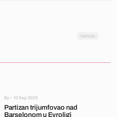
Partizan
By
10 Sep 2025
Partizan trijumfovao nad
Barselonom u Evroligi