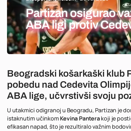
Partizan osigurao v
ABA ligi protiv Cede
Beogradski košarkaški klub Pa
pobedu nad Cedevita Olimpij
ABA lige, učvrstivši svoju poz
U utakmici odigranoj u Beogradu, Partizan je d
istaknutim učinkom
Kevina Pantera
koji je pos
efikasan napad, što je rezultiralo važnim bodo