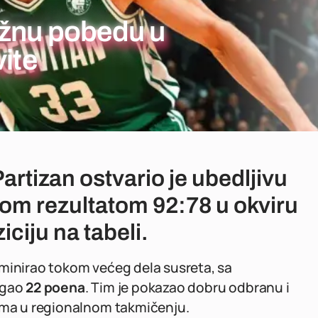
ažnu pobedu u
vite
rtizan ostvario je ubedljivu
om rezultatom 92:78 u okviru
iciju na tabeli.
ominirao tokom većeg dela susreta, sa
tigao
22 poena
. Tim je pokazao dobru odbranu i
vima u regionalnom takmičenju.