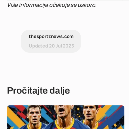
Više informacija očekuje se uskoro.
thesportznews.com
Updated
20 Jul 2025
Pročitajte dalje