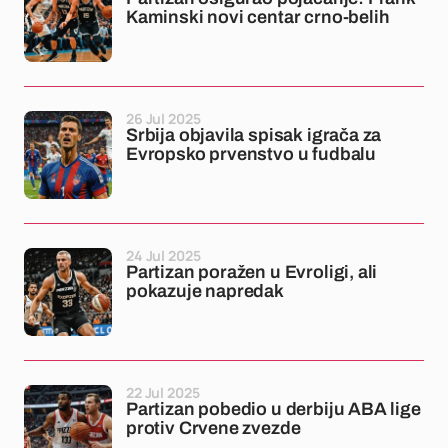
Kaminski novi centar crno-belih
26 Jul 2025
Srbija objavila spisak igrača za
Evropsko prvenstvo u fudbalu
24 Jul 2025
Partizan poražen u Evroligi, ali
pokazuje napredak
22 Jul 2025
Partizan pobedio u derbiju ABA lige
protiv Crvene zvezde