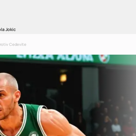
la Jokic
protiv Cedevite