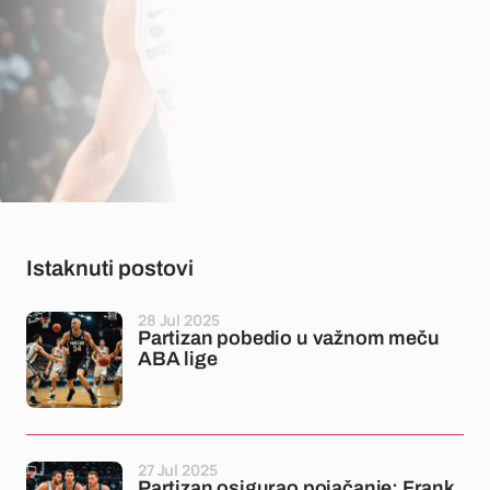
Istaknuti postovi
28 Jul 2025
Partizan pobedio u važnom meču
ABA lige
27 Jul 2025
Partizan osigurao pojačanje: Frank