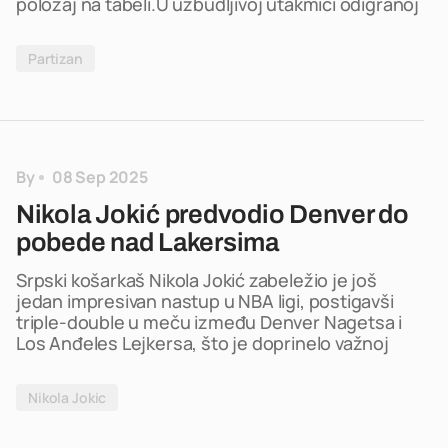
položaj na tabeli.U uzbudljivoj utakmici odigranoj
Partizan
By
08 Sep 2025
Nikola Jokić predvodio Denver do
pobede nad Lakersima
Srpski košarkaš Nikola Jokić zabeležio je još
jedan impresivan nastup u NBA ligi, postigavši
triple-double u meču između Denver Nagetsa i
Los Anđeles Lejkersa, što je doprinelo važnoj
Nikola Jokic